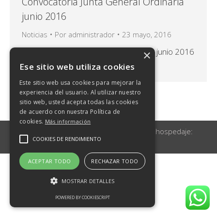
Convocatoria Junta General Ordinaria
junio 2016
Noticias
Por
administrador
23 mayo, 2016
Convocatoria Junta General Ordinaria junio 2016
×
Descargar
Ese sitio web utiliza cookies
Este sitio web usa cookies para mejorar la
experiencia del usuario. Al utilizar nuestro
sitio web, usted acepta todas las cookies
de acuerdo con nuestra Política de
cookies.
Más información
© Canarias Explosivos 2026 | Diseño y hospedaje:
COOKIES DE RENDIMIENTO
Internetisimo.com
ACEPTAR TODO
RECHAZAR TODO
MOSTRAR DETALLES
POWERED BY COOKIESCRIPT