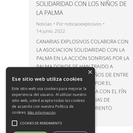
SOLIDARIDAD CON LOS NIÑOS DE
LA PALMA
Noticias
Por
noticiasexplosivos
14 junio, 2022
CANARIAS EXPLOSIVOS COLABORA CON
LA ASOCIACION SOLIDARIDAD CON LA
PALMA EN LA ACCIÓN SONRISAS POR LA
PALMA DONDE SE HAN TRAIDO A
×
TENERIFE GRUPOS DE NIÑOS DE ENTRE
Ese sitio web utiliza cookies
8 Y 12 AÑOS AFECTADOS POR EL
Este sitio web usa cookies para mejorar la
VOLCÁN DE CUMBRE VIEJA CON EL FÍN
experiencia del usuario. Al utilizar nuestro
DE QUE TENGAN UNOS DIAS DE
sitio web, usted acepta todas las cookies
de acuerdo con nuestra Política de
DISTRACCIÓN Y ESPARCIMIENTO.
cookies.
Más información
Descargar
COOKIES DE RENDIMIENTO