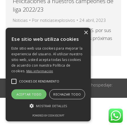
Felicitaciones a nuestros campeones de
liga 2022/23
Noticias
Por
noticiasexplosivos
24 abril, 2023
Felicitamos al Tenerife Iberia Toscal FS. por sus
×
triunfos y esperamos que sigan en las próximas
Ese sitio web utiliza cookies
temporadas cosechando éxitos.
Este sitio web usa cookies para mejorar la
experiencia del usuario. Al utilizar nuestro
sitio web, usted acepta todas las cookies
de acuerdo con nuestra Política de
cookies.
Más información
COOKIES DE RENDIMIENTO
© Canarias Explosivos 2026 | Diseño y hospedaje:
Internetisimo.com
ACEPTAR TODO
RECHAZAR TODO
MOSTRAR DETALLES
POWERED BY COOKIESCRIPT