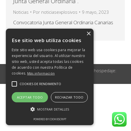
Junta General Ordinaria .
Noticias
Por
noticiasexplosivos
9 mayo, 2023
Convocatoria Junta General Ordinaria Canarias
Explosivos, S.A. – 2023Descarga
×
Ese sitio web utiliza cookies
Este sitio web usa cookies para mejorar la
experiencia del usuario. Al utilizar nuestro
sitio web, usted acepta todas las cookies
de acuerdo con nuestra Política de
© Canarias Explosivos 2026 | Diseño y hospedaje:
cookies.
Más información
Internetisimo.com
COOKIES DE RENDIMIENTO
ACEPTAR TODO
RECHAZAR TODO
MOSTRAR DETALLES
POWERED BY COOKIESCRIPT