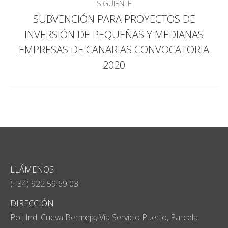
SIGUIENTE
SUBVENCIÓN PARA PROYECTOS DE
INVERSIÓN DE PEQUEÑAS Y MEDIANAS
Publicación
EMPRESAS DE CANARIAS CONVOCATORIA
siguiente:
2020
LLÁMENOS
(+34) 922 59 69 03
DIRECCIÓN
Pol. Ind. Cueva Bermeja, Vía Servicio Puerto, Parcela