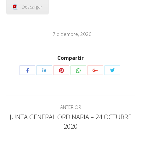
Descargar
17 diciembre, 2020
Compartir
Compartir
Compartir
Compartir
Compartir
Compartir
Compartir
con
con
con
con
con
con
Pinterest
WhatsApp
Twitter
Facebook
LinkedIn
Google+
Navegación
ANTERIOR
entre
JUNTA GENERAL ORDINARIA – 24 OCTUBRE
Publicación
publicaciones
2020
anterior: