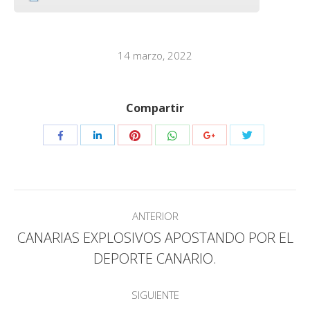
14 marzo, 2022
Compartir
Compartir
Compartir
Compartir
Compartir
Compartir
Compartir
con
con
con
con
con
con
Pinterest
WhatsApp
Twitter
Facebook
LinkedIn
Google+
Navegación
ANTERIOR
entre
CANARIAS EXPLOSIVOS APOSTANDO POR EL
Publicación
publicaciones
DEPORTE CANARIO.
anterior:
SIGUIENTE