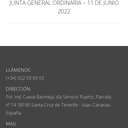
JUNTA GENERAL ORDINARIA – 11 DE JUNIO
Publicación
2022
siguiente:
LLÁMENOS
(+34) 922 59 69 03
DIRECCIÓN
Pol. Ind. Cueva Bermeja, Vía Servicio Puerto, Parcela
n°.14 38180 Santa Cruz de Tenerife - Islas Canarias -
España
MAIL