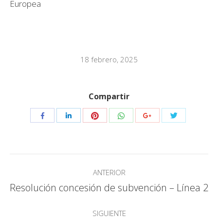
Europea
18 febrero, 2025
Compartir
Compartir
Compartir
Compartir
Compartir
Compartir
Compartir
con
con
con
con
con
con
Pinterest
WhatsApp
Twitter
Facebook
LinkedIn
Google+
Navegación
ANTERIOR
entre
Resolución concesión de subvención – Línea 2
Publicación
anterior:
publicaciones
SIGUIENTE