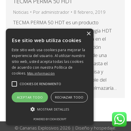
TECMA PERMA 50 HDT
Noticias
Por
administrador
8 febrero, 2019
TECMA PERMA 50 HDT es un producto
concentrado al fabricado bajo tecnología HDT
×
(High Dispersión Technology), basada en el
Ese sitio web utiliza cookies
empleo de una tecnología de fabricación
Este sitio web usa cookies para mejorar la
específica que permite la obtención de una
experiencia del usuario. Al utilizar nuestro
sitio web, usted acepta todas las cookies
suspensión acuosa concentrada de hasta el
de acuerdo con nuestra Política de
50%, facilitando una dosificación precisa y
cookies.
Más información
evitando la sedimentación irremediable del
COOKIES DE RENDIMIENTO
permanganato potásico el cual se apelmazaría…
ACEPTAR TODO
RECHAZAR TODO
MOSTRAR DETALLES
POWERED BY COOKIESCRIPT
© Canarias Explosivos 2026 | Diseño y hospedaje: