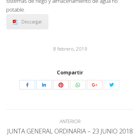
sistemas de riego y almacenamiento de agua no
potable.
Descargar
8 febrero, 2019
Compartir
Compartir
Compartir
Compartir
Compartir
Compartir
Compartir
con
con
con
con
con
con
Pinterest
WhatsApp
Twitter
Facebook
LinkedIn
Google+
Navegación
ANTERIOR
entre
JUNTA GENERAL ORDINARIA – 23 JUNIO 2018
Publicación
anterior: