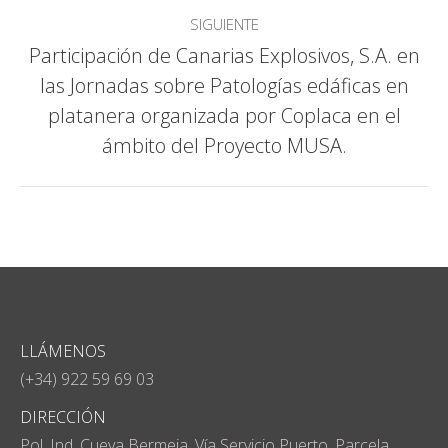
publicaciones
SIGUIENTE
Participación de Canarias Explosivos, S.A. en
las Jornadas sobre Patologías edáficas en
Publicación
platanera organizada por Coplaca en el
siguiente:
ámbito del Proyecto MUSA.
LLÁMENOS
(+34) 922 59 69 03
DIRECCIÓN
Pol. Ind. Cueva Bermeja, Vía Servicio Puerto, Parcela