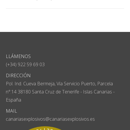
LLÁMENOS
(+34) 922 59 69 03
DIRECCIÓN
Pol. Ind. Cueva Bermeja, Vía Servicio Puerto, Parcela
n°.14 38180 Santa Cruz de Tenerife - Islas Canarias -
España
MAIL
canariasexplosivos@canariasexplosivos.es