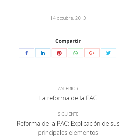
14 octubre, 2013
Compartir
Compartir
Compartir
Compartir
Compartir
Compartir
Compartir
con
con
con
con
con
con
Pinterest
WhatsApp
Twitter
Facebook
LinkedIn
Google+
Navegación
ANTERIOR
entre
La reforma de la PAC
Publicación
anterior:
publicaciones
SIGUIENTE
Reforma de la PAC: Explicación de sus
Publicación
principales elementos
siguiente: